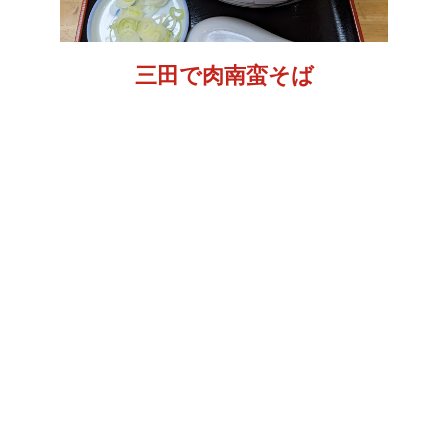
三田で肉南蛮そば