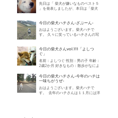
ます。 それでは発表致します。 第5位
先日は「 柴犬が嫌いなものベスト５
は・・・・・・・・・ 猫 散歩の途中でよく出会...
」を発表しましたが、本日は「柴犬
が好きなものベスト５」を発表した
いと思います。 それでは発表致しま
今日の柴犬ハチさん-ざぶーん-
す。 第5位は・・・・・・・・・ 車
でお出かけ 靴下 人間 同得票数が３
おはようございます。柴犬ハチで
つもありました。うちの子も靴下が
す。 久々に笑っているハチさんの写
好きなのです...
真を撮ることに成功しましたよ。 御
満悦で散歩を続けていると水陸両用
今日の柴犬さんvol.111「よしつ
バス「スカイダック」に遭遇！ ざぶ
ぐ」
ーん。一度乗ってみたいなっ
名前：よしつぐ 性別：男の子 年齢：
2歳2か月 好きなもの：散歩がなによ
り好き。 嫌いなもの：大きい音 か
みなり、不快な音 靴で地面をこす
今日の柴犬ハチさん-今年のハチは
る音が嫌いで、おびえます。 一言：
一味ちがうぜ-
人が好きで誰にでもなつきます、特
おはようございます。柴犬ハチで
に男のお子さん、おばさまが好きで
す。 去年のハチさんは１１月には洋
す。 「柴犬が好き！」をカ...
服を着ていましたが今年のハチはま
だ着ていません。なぜなら・・・太
ったので寒くありませんｗ 三越のラ
イオンさんは寒いそうです（汗）