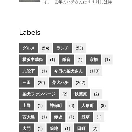
す。 去年のハチさんは１１月には洋
す。 「柴犬が好き！」をカ...
服を着ていましたが今年のハチはま
だ着ていません。なぜなら・・・太
ったので寒くありませんｗ 三越のラ
イオンさんは寒いそうです（汗）
Labels
グルメ
(54)
ランチ
(53)
横浜中華街
(1)
鎌倉
(1)
京橋
(1)
九段下
(1)
今日の柴犬さん
(113)
三田
(20)
柴犬ハチ
(262)
柴犬ファンページ
(2)
秋葉原
(2)
上野
(1)
神保町
(4)
人形町
(8)
西大島
(1)
赤坂
(1)
浅草
(1)
大門
(1)
築地
(1)
田町
(2)