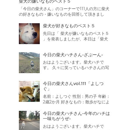
柴犬の嫌いなものベスト５
「今日の柴犬さん」のコーナーで111人の方に柴犬
の好きなもの・嫌いなものを回答して頂きまし
た。本日はその結果を集計致しましたので、まず
は柴犬の嫌いなものベスト５を発表したいと思い
柴犬が好きなものベスト５
ます。 それでは発表致します。 第5位
先日は「 柴犬が嫌いなものベスト５
は・・・・・・・・・ 猫 散歩の途中でよく出会...
」を発表しましたが、本日は「柴犬
が好きなものベスト５」を発表した
いと思います。 それでは発表致しま
今日の柴犬ハチさん-ざぶーん-
す。 第5位は・・・・・・・・・ 車
でお出かけ 靴下 人間 同得票数が３
おはようございます。柴犬ハチで
つもありました。うちの子も靴下が
す。 久々に笑っているハチさんの写
好きなのです...
真を撮ることに成功しましたよ。 御
満悦で散歩を続けていると水陸両用
今日の柴犬さんvol.111「よしつ
バス「スカイダック」に遭遇！ ざぶ
ぐ」
ーん。一度乗ってみたいなっ
名前：よしつぐ 性別：男の子 年齢：
2歳2か月 好きなもの：散歩がなによ
り好き。 嫌いなもの：大きい音 か
みなり、不快な音 靴で地面をこす
今日の柴犬ハチさん-今年のハチは
る音が嫌いで、おびえます。 一言：
一味ちがうぜ-
人が好きで誰にでもなつきます、特
おはようございます。柴犬ハチで
に男のお子さん、おばさまが好きで