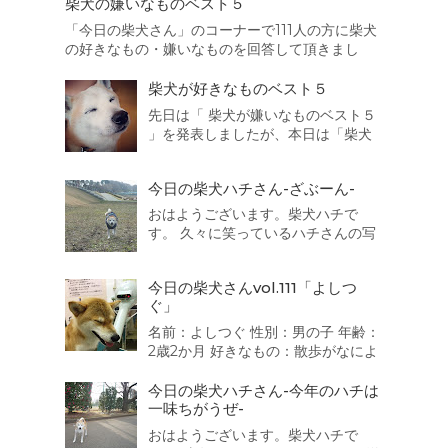
柴犬の嫌いなものベスト５
「今日の柴犬さん」のコーナーで111人の方に柴犬
の好きなもの・嫌いなものを回答して頂きまし
た。本日はその結果を集計致しましたので、まず
は柴犬の嫌いなものベスト５を発表したいと思い
柴犬が好きなものベスト５
ます。 それでは発表致します。 第5位
先日は「 柴犬が嫌いなものベスト５
は・・・・・・・・・ 猫 散歩の途中でよく出会...
」を発表しましたが、本日は「柴犬
が好きなものベスト５」を発表した
いと思います。 それでは発表致しま
今日の柴犬ハチさん-ざぶーん-
す。 第5位は・・・・・・・・・ 車
でお出かけ 靴下 人間 同得票数が３
おはようございます。柴犬ハチで
つもありました。うちの子も靴下が
す。 久々に笑っているハチさんの写
好きなのです...
真を撮ることに成功しましたよ。 御
満悦で散歩を続けていると水陸両用
今日の柴犬さんvol.111「よしつ
バス「スカイダック」に遭遇！ ざぶ
ぐ」
ーん。一度乗ってみたいなっ
名前：よしつぐ 性別：男の子 年齢：
2歳2か月 好きなもの：散歩がなによ
り好き。 嫌いなもの：大きい音 か
みなり、不快な音 靴で地面をこす
今日の柴犬ハチさん-今年のハチは
る音が嫌いで、おびえます。 一言：
一味ちがうぜ-
人が好きで誰にでもなつきます、特
おはようございます。柴犬ハチで
に男のお子さん、おばさまが好きで