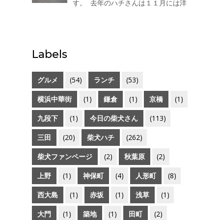
す。 去年のハチさんは１１月には洋
す。 「柴犬が好き！」をカ...
服を着ていましたが今年のハチはま
だ着ていません。なぜなら・・・太
ったので寒くありませんｗ 三越のラ
イオンさんは寒いそうです（汗）
Labels
グルメ
(54)
ランチ
(53)
横浜中華街
(1)
鎌倉
(1)
京橋
(1)
九段下
(1)
今日の柴犬さん
(113)
三田
(20)
柴犬ハチ
(262)
柴犬ファンページ
(2)
秋葉原
(2)
上野
(1)
神保町
(4)
人形町
(8)
西大島
(1)
赤坂
(1)
浅草
(1)
大門
(1)
築地
(1)
田町
(2)