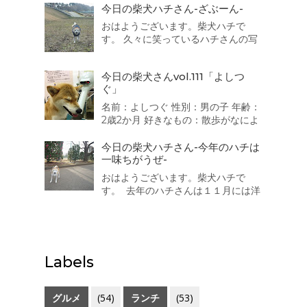
今日の柴犬ハチさん-ざぶーん-
す。 第5位は・・・・・・・・・ 車
でお出かけ 靴下 人間 同得票数が３
おはようございます。柴犬ハチで
つもありました。うちの子も靴下が
す。 久々に笑っているハチさんの写
好きなのです...
真を撮ることに成功しましたよ。 御
満悦で散歩を続けていると水陸両用
今日の柴犬さんvol.111「よしつ
バス「スカイダック」に遭遇！ ざぶ
ぐ」
ーん。一度乗ってみたいなっ
名前：よしつぐ 性別：男の子 年齢：
2歳2か月 好きなもの：散歩がなによ
り好き。 嫌いなもの：大きい音 か
みなり、不快な音 靴で地面をこす
今日の柴犬ハチさん-今年のハチは
る音が嫌いで、おびえます。 一言：
一味ちがうぜ-
人が好きで誰にでもなつきます、特
おはようございます。柴犬ハチで
に男のお子さん、おばさまが好きで
す。 去年のハチさんは１１月には洋
す。 「柴犬が好き！」をカ...
服を着ていましたが今年のハチはま
だ着ていません。なぜなら・・・太
ったので寒くありませんｗ 三越のラ
イオンさんは寒いそうです（汗）
Labels
グルメ
(54)
ランチ
(53)