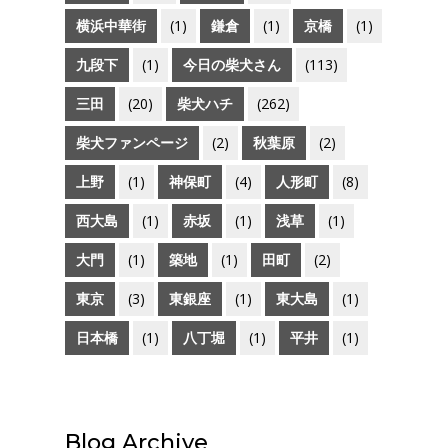
横浜中華街
(1)
鎌倉
(1)
京橋
(1)
九段下
(1)
今日の柴犬さん
(113)
三田
(20)
柴犬ハチ
(262)
柴犬ファンページ
(2)
秋葉原
(2)
上野
(1)
神保町
(4)
人形町
(8)
西大島
(1)
赤坂
(1)
浅草
(1)
大門
(1)
築地
(1)
田町
(2)
東京
(3)
東銀座
(1)
東大島
(1)
日本橋
(1)
八丁堀
(1)
平井
(1)
Blog Archive