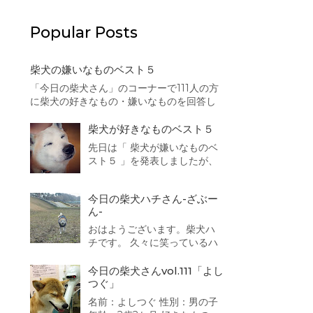
Popular Posts
柴犬の嫌いなものベスト５
「今日の柴犬さん」のコーナーで111人の方
に柴犬の好きなもの・嫌いなものを回答し
て頂きました。本日はその結果を集計致し
ましたので、まずは柴犬の嫌いなものベス
柴犬が好きなものベスト５
ト５を発表したいと思います。 それでは発
先日は「 柴犬が嫌いなものベ
表致します。 第5位は・・・・・・・・・
スト５ 」を発表しましたが、
猫 散歩の途中でよく出会...
本日は「柴犬が好きなものベ
スト５」を発表したいと思い
今日の柴犬ハチさん-ざぶー
ます。 それでは発表致しま
ん-
す。 第5位
は・・・・・・・・・ 車でお
おはようございます。柴犬ハ
出かけ 靴下 人間 同得票数が３
チです。 久々に笑っているハ
つもありました。うちの子も
チさんの写真を撮ることに成
靴下が好きなのです...
功しましたよ。 御満悦で散歩
今日の柴犬さんvol.111「よし
を続けていると水陸両用バス
つぐ」
「スカイダック」に遭遇！ ざ
名前：よしつぐ 性別：男の子
ぶーん。一度乗ってみたいな