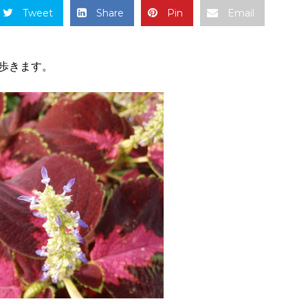
Tweet
Share
Pin
Email
歩きます。