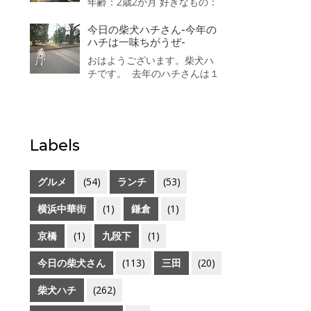
年齢：2歳2か月 好きなもの：
っ
散歩がなにより好き。 嫌いな
もの：大きい音 かみなり、
今日の柴犬ハチさん-今年の
不快な音 靴で地面をこする
ハチは一味ちがうぜ-
音が嫌いで、おびえます。 一
おはようございます。柴犬ハ
言：人が好きで誰にでもなつ
チです。 去年のハチさんは１
きます、特に男のお子さん、
１月には洋服を着ていました
おばさまが好きです。 「柴犬
が今年のハチはまだ着ていま
が好き！」をカ...
せん。なぜなら・・・太った
ので寒くありませんｗ 三越の
ライオンさんは寒いそうです
Labels
（汗）
グルメ
(54)
ランチ
(53)
横浜中華街
(1)
鎌倉
(1)
京橋
(1)
九段下
(1)
今日の柴犬さん
(113)
三田
(20)
柴犬ハチ
(262)