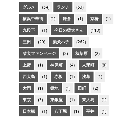
グルメ
(54)
ランチ
(53)
横浜中華街
(1)
鎌倉
(1)
京橋
(1)
九段下
(1)
今日の柴犬さん
(113)
三田
(20)
柴犬ハチ
(262)
柴犬ファンページ
(2)
秋葉原
(2)
上野
(1)
神保町
(4)
人形町
(8)
西大島
(1)
赤坂
(1)
浅草
(1)
大門
(1)
築地
(1)
田町
(2)
東京
(3)
東銀座
(1)
東大島
(1)
日本橋
(1)
八丁堀
(1)
平井
(1)