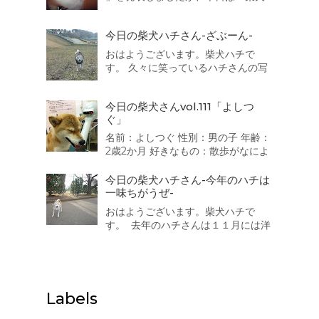
が好きなものベスト５」を発表した
いと思います。 それでは発表致しま
今日の柴犬ハチさん-ざぶーん-
す。 第5位は・・・・・・・・・ 車
でお出かけ 靴下 人間 同得票数が３
おはようございます。柴犬ハチで
つもありました。うちの子も靴下が
す。 久々に笑っているハチさんの写
好きなのです...
真を撮ることに成功しましたよ。 御
満悦で散歩を続けていると水陸両用
今日の柴犬さんvol.111「よしつ
バス「スカイダック」に遭遇！ ざぶ
ぐ」
ーん。一度乗ってみたいなっ
名前：よしつぐ 性別：男の子 年齢：
2歳2か月 好きなもの：散歩がなによ
り好き。 嫌いなもの：大きい音 か
みなり、不快な音 靴で地面をこす
今日の柴犬ハチさん-今年のハチは
る音が嫌いで、おびえます。 一言：
一味ちがうぜ-
人が好きで誰にでもなつきます、特
おはようございます。柴犬ハチで
に男のお子さん、おばさまが好きで
す。 去年のハチさんは１１月には洋
す。 「柴犬が好き！」をカ...
服を着ていましたが今年のハチはま
だ着ていません。なぜなら・・・太
ったので寒くありませんｗ 三越のラ
イオンさんは寒いそうです（汗）
Labels