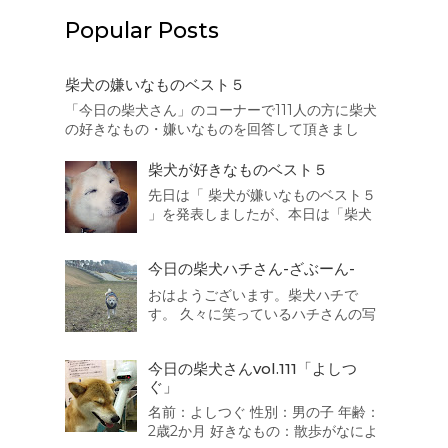
Popular Posts
柴犬の嫌いなものベスト５
「今日の柴犬さん」のコーナーで111人の方に柴犬
の好きなもの・嫌いなものを回答して頂きまし
た。本日はその結果を集計致しましたので、まず
は柴犬の嫌いなものベスト５を発表したいと思い
柴犬が好きなものベスト５
ます。 それでは発表致します。 第5位
先日は「 柴犬が嫌いなものベスト５
は・・・・・・・・・ 猫 散歩の途中でよく出会...
」を発表しましたが、本日は「柴犬
が好きなものベスト５」を発表した
いと思います。 それでは発表致しま
今日の柴犬ハチさん-ざぶーん-
す。 第5位は・・・・・・・・・ 車
でお出かけ 靴下 人間 同得票数が３
おはようございます。柴犬ハチで
つもありました。うちの子も靴下が
す。 久々に笑っているハチさんの写
好きなのです...
真を撮ることに成功しましたよ。 御
満悦で散歩を続けていると水陸両用
今日の柴犬さんvol.111「よしつ
バス「スカイダック」に遭遇！ ざぶ
ぐ」
ーん。一度乗ってみたいなっ
名前：よしつぐ 性別：男の子 年齢：
2歳2か月 好きなもの：散歩がなによ