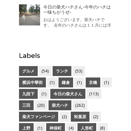
り好き。 嫌いなもの：大きい音 か
みなり、不快な音 靴で地面をこす
今日の柴犬ハチさん-今年のハチは
る音が嫌いで、おびえます。 一言：
一味ちがうぜ-
人が好きで誰にでもなつきます、特
おはようございます。柴犬ハチで
に男のお子さん、おばさまが好きで
す。 去年のハチさんは１１月には洋
す。 「柴犬が好き！」をカ...
服を着ていましたが今年のハチはま
だ着ていません。なぜなら・・・太
ったので寒くありませんｗ 三越のラ
イオンさんは寒いそうです（汗）
Labels
グルメ
(54)
ランチ
(53)
横浜中華街
(1)
鎌倉
(1)
京橋
(1)
九段下
(1)
今日の柴犬さん
(113)
三田
(20)
柴犬ハチ
(262)
柴犬ファンページ
(2)
秋葉原
(2)
上野
(1)
神保町
(4)
人形町
(8)