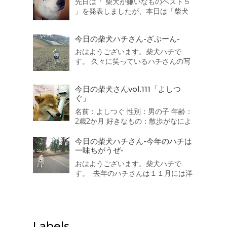
先日は「 柴犬が嫌いなものベスト５
は・・・・・・・・・ 猫 散歩の途中でよく出会...
」を発表しましたが、本日は「柴犬
が好きなものベスト５」を発表した
いと思います。 それでは発表致しま
今日の柴犬ハチさん-ざぶーん-
す。 第5位は・・・・・・・・・ 車
でお出かけ 靴下 人間 同得票数が３
おはようございます。柴犬ハチで
つもありました。うちの子も靴下が
す。 久々に笑っているハチさんの写
好きなのです...
真を撮ることに成功しましたよ。 御
満悦で散歩を続けていると水陸両用
今日の柴犬さんvol.111「よしつ
バス「スカイダック」に遭遇！ ざぶ
ぐ」
ーん。一度乗ってみたいなっ
名前：よしつぐ 性別：男の子 年齢：
2歳2か月 好きなもの：散歩がなによ
り好き。 嫌いなもの：大きい音 か
みなり、不快な音 靴で地面をこす
今日の柴犬ハチさん-今年のハチは
る音が嫌いで、おびえます。 一言：
一味ちがうぜ-
人が好きで誰にでもなつきます、特
おはようございます。柴犬ハチで
に男のお子さん、おばさまが好きで
す。 去年のハチさんは１１月には洋
す。 「柴犬が好き！」をカ...
服を着ていましたが今年のハチはま
だ着ていません。なぜなら・・・太
ったので寒くありませんｗ 三越のラ
イオンさんは寒いそうです（汗）
Labels