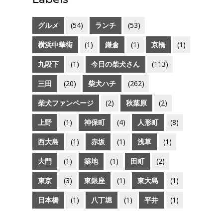
グルメ
(54)
ランチ
(53)
横浜中華街
(1)
鎌倉
(1)
京橋
(1)
九段下
(1)
今日の柴犬さん
(113)
三田
(20)
柴犬ハチ
(262)
柴犬ファンページ
(2)
秋葉原
(2)
上野
(1)
神保町
(4)
人形町
(8)
西大島
(1)
赤坂
(1)
浅草
(1)
大門
(1)
築地
(1)
田町
(2)
東京
(3)
東銀座
(1)
東大島
(1)
日本橋
(1)
八丁堀
(1)
平井
(1)